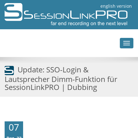
english version
Toggl
navig
Update: SSO-Login &
Lautsprecher Dimm-Funktion für
SessionLinkPRO | Dubbing
07