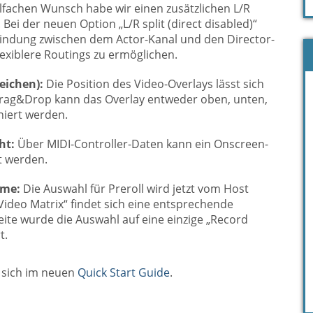
lfachen Wunsch habe wir einen zusätzlichen L/R
Bei der neuen Option „L/R split (direct disabled)“
rbindung zwischen dem Actor-Kanal und den Director-
lexiblere Routings zu ermöglichen.
eichen):
Die Position des Video-Overlays lässt sich
rag&Drop kann das Overlay entweder oben, unten,
oniert werden.
ht:
Über MIDI-Controller-Daten kann ein Onscreen-
t werden.
hme:
Die Auswahl für Preroll wird jetzt vom Host
 Video Matrix“ findet sich eine entsprechende
ite wurde die Auswahl auf eine einzige „Record
t.
 sich im neuen
Quick Start Guide
.