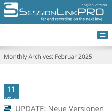
english version
Toggl
navig
Monthly Archives:
Februar 2025
11
Feb. 25
UPDATE: Neue Versionen